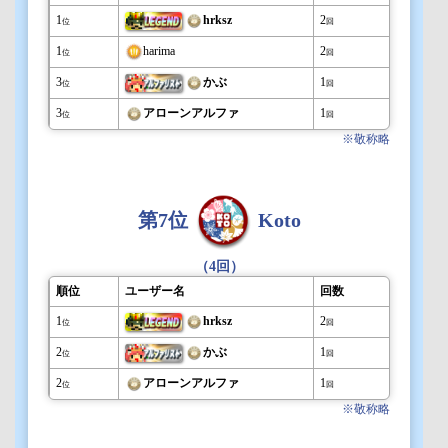
1
hrksz
2
位
回
1
harima
2
位
回
3
かぶ
1
位
回
3
アローンアルファ
1
位
回
※敬称略
第7位
Koto
（4回）
順位
ユーザー名
回数
1
hrksz
2
位
回
2
かぶ
1
位
回
2
アローンアルファ
1
位
回
※敬称略