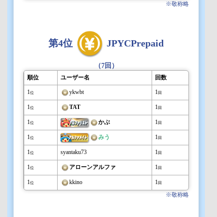
※敬称略
第4位
JPYCPrepaid
（7回）
順位
ユーザー名
回数
1
ykwbt
1
位
回
1
TAT
1
位
回
1
かぶ
1
位
回
1
みう
1
位
回
1
syantaku73
1
位
回
1
アローンアルファ
1
位
回
1
kkino
1
位
回
※敬称略