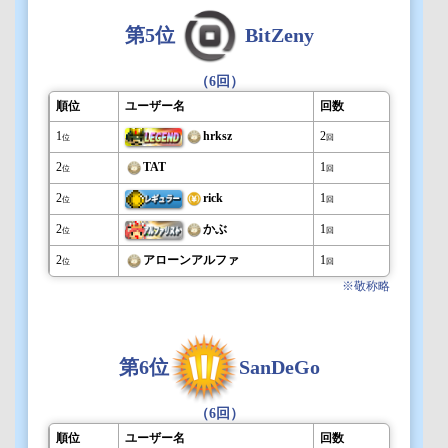
第5位
BitZeny
（6回）
順位
ユーザー名
回数
1
hrksz
2
位
回
2
TAT
1
位
回
2
rick
1
位
回
2
かぶ
1
位
回
2
アローンアルファ
1
位
回
※敬称略
第6位
SanDeGo
（6回）
順位
ユーザー名
回数