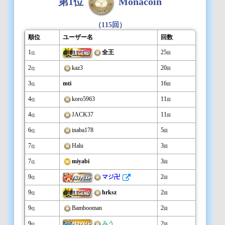
第1位
Monacoin
（115回）
順位
ユーザー名
回数
1
全王
25
位
回
2
kaz3
20
位
回
3
mti
16
位
回
4
koro5963
11
位
回
4
JACK37
11
位
回
6
inaba178
5
位
回
7
Halu
3
位
回
7
miyabi
3
位
回
9
マジ卍
2
位
回
9
hrksz
2
位
回
9
Bambooman
2
位
回
9
みう
2
位
回