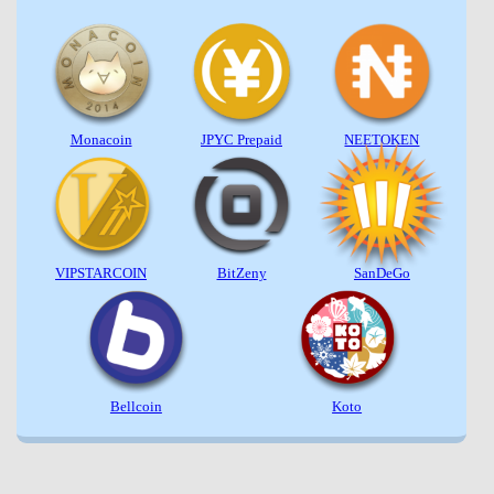
Monacoin
JPYC Prepaid
NEETOKEN
VIPSTARCOIN
BitZeny
SanDeGo
Bellcoin
Koto