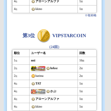
4
アローンアルファ
1
位
回
4
kkino
1
位
回
※敬称略
第3位
VIPSTARCOIN
（24回）
順位
ユーザー名
回数
1
mti
16
位
回
2
hrksz
2
位
回
2
harima
2
位
回
4
TAT
1
位
回
4
かぶ
1
位
回
4
アローンアルファ
1
位
回
4
kkino
1
位
回