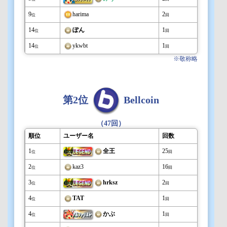
9
harima
2
位
回
14
ぽん
1
位
回
14
ykwbt
1
位
回
※敬称略
第2位
Bellcoin
（47回）
順位
ユーザー名
回数
1
全王
25
位
回
2
kaz3
16
位
回
3
hrksz
2
位
回
4
TAT
1
位
回
4
かぶ
1
位
回