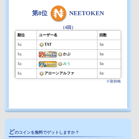
第8位
NEETOKEN
（4回）
順位
ユーザー名
回数
1
TAT
1
位
回
1
かぶ
1
位
回
1
みう
1
位
回
1
アローンアルファ
1
位
回
※敬称略
ど
のコインを無料でゲットしますか？